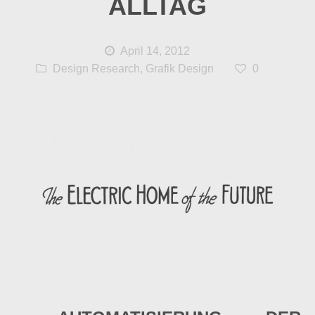
ALLTAG
April 14, 2012
Design Research
,
Grafik Design
0